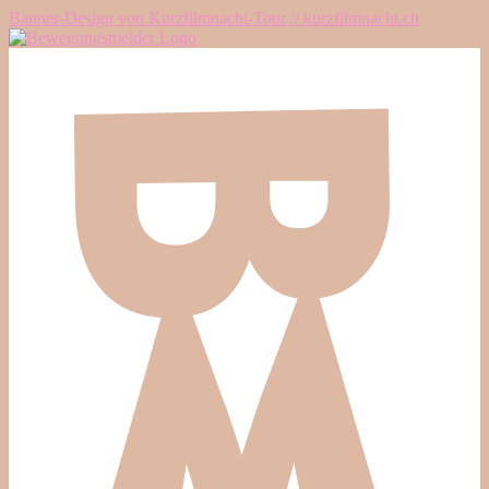
Banner-Design von Kurzfilmnacht-Tour // kurzfilmnacht.ch