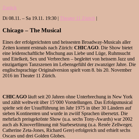
Zurück
Di 08.11. – Sa 19.11. 19:30 |
Theater 11 Zürich
|
Chicago – The Musical
Eines der erfolgreichsten und heissesten Broadway-Musicals aller
Zeiten kommt erstmals nach Zürich:
CHICAGO
. Die Show bietet
eine leidenschaftliche Mischung aus Liebe und Lüge, Ruhmsucht
und Eitelkeit, Sex und Verbrechen – begleitet von heissem Jazz und
einzigartigen Tanzszenen im Lebensgefühl der zwanziger Jahre. Die
englischsprachige Originalversion spielt vom 8. bis 20. November
2016 im Theater 11 Zürich.
CHICAGO
läuft seit 20 Jahren ohne Unterbrechung in New York
und zählt weltweit über 15‘000 Vorstellungen. Das Erfolgsmusical
spielte seit der Uraufführung im Jahr 1975 in über 30 Ländern auf
sieben Kontinenten und wurde in zwölf Sprachen übersetzt. Die
mehrfach preisgekrönte Show (u.a. sechs Tony-Awards) war 2002
auch als Kinoverfilmung mit Starbesetzung (u.a. Renée Zellweger,
Catherine Zeta-Jones, Richard Gere) erfolgreich und erhielt sechs
Oscars und drei Golden Globes.