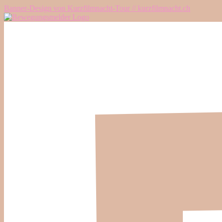
Banner-Design von Kurzfilmnacht-Tour // kurzfilmnacht.ch