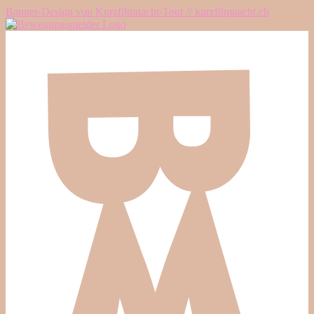
Banner-Design von Kurzfilmnacht-Tour // kurzfilmnacht.ch