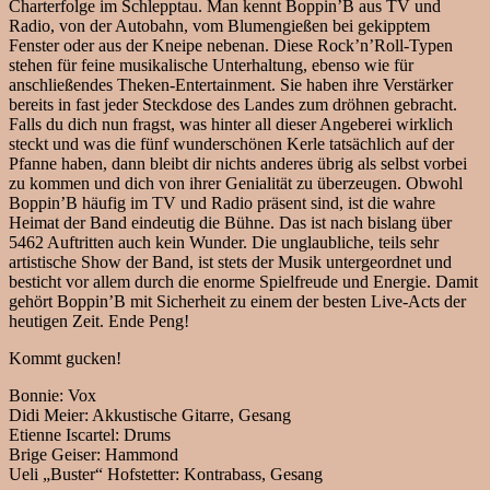
Charterfolge im Schlepptau. Man kennt Boppin’B aus TV und
Radio, von der Autobahn, vom Blumengießen bei gekipptem
Fenster oder aus der Kneipe nebenan. Diese Rock’n’Roll-Typen
stehen für feine musikalische Unterhaltung, ebenso wie für
anschließendes Theken-Entertainment. Sie haben ihre Verstärker
bereits in fast jeder Steckdose des Landes zum dröhnen gebracht.
Falls du dich nun fragst, was hinter all dieser Angeberei wirklich
steckt und was die fünf wunderschönen Kerle tatsächlich auf der
Pfanne haben, dann bleibt dir nichts anderes übrig als selbst vorbei
zu kommen und dich von ihrer Genialität zu überzeugen. Obwohl
Boppin’B häufig im TV und Radio präsent sind, ist die wahre
Heimat der Band eindeutig die Bühne. Das ist nach bislang über
5462 Auftritten auch kein Wunder. Die unglaubliche, teils sehr
artistische Show der Band, ist stets der Musik untergeordnet und
besticht vor allem durch die enorme Spielfreude und Energie. Damit
gehört Boppin’B mit Sicherheit zu einem der besten Live-Acts der
heutigen Zeit. Ende Peng!
Kommt gucken!
Bonnie: Vox
Didi Meier: Akkustische Gitarre, Gesang
Etienne Iscartel: Drums
Brige Geiser: Hammond
Ueli „Buster“ Hofstetter: Kontrabass, Gesang