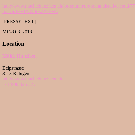
http://www.muehlehunziken.ch/programm/programmdetail/eventid/77
no_cache=1#.Wrtok2ZaEWo
[PRESSETEXT]
Mi 28.03. 2018
Location
Mühle Hunziken
Belpstrasse
3113 Rubigen
http://www.muehlehunziken.ch
+41 900 325 325