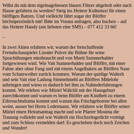
Willst du mit dem nigelnagelneuen blauen Flitzer abgeholt oder nach
Hause gefahren zu werden? Steig ins Heitere Kulturtaxi für einen
blöffigen Batzen. Und vielleicht fährt sogar der Blöffer
höchstpersönlich mit! Bitte im Voraus anfragen, also buchen – auf
das Heitere Handy (am liebsten eine SMS) – 077 412 33 66!
–
In zwei Akten erfahren wir, warum der freischaffende
Fremdschauspieler Lisotter Pulver die Bühne für seine
Sprachübungen missbraucht und von Mueti Summerhalder
fortgewiesen wird. Wie Vati Summerhalder und Blöffer, mit einer
Fahne aber ohne Fang und mit einem Angelhaken an Blöffers Nase
vom Schatzweiher zurück kommen. Warum der quirlige Walterli
und sein Vati eine Ladung Simmelimehl an Blöffers Mittelohr
anbringen und wieso es dadurch bei ihm zu Nahtoderfahrungen
kommt. Wir erleben wie Müriel Wälchli mit der Hausgeburt
zurechtkommt und warum es beim Blöffer am Kindbett zu einem
Eifersuchtsdrama kommt und warum das Frischgeborene bei allen
weint, ausser bei Herrn Ledermann. Wir erfahren wie Blöffer seiner
Müriel einen Heiratsantrag macht und wie Pfarrer Mosima die
Trauung vollzieht und wie Walterli ein Hochzeitsgedicht vorträgt
und zum Schluss vermelden darf: Es geschehen doch noch Zeichen
und Wunder!