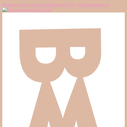
Banner-Design von Kurzfilmnacht-Tour // kurzfilmnacht.ch