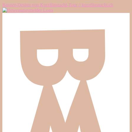
Banner-Design von Kurzfilmnacht-Tour // kurzfilmnacht.ch