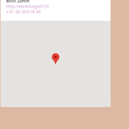
8005 Zürich
http://www.bogenf.ch
+41 43 204 18 90