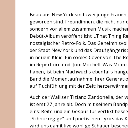
Beau aus New York sind zwei junge Frauen,
geworden sind. Freundinnen, die nicht nur 
sondern vor allem zusammen Musik machen 
Debüt-Album veröffentlicht: „That Thing Rea
nostalgischer Retro-Folk. Das Geheimnisvo
der Stadt New York und das Draufgängerisc
in neuem Kleid. Ein cooles Cover von The R
im Repertoire und: Joni Mitchell. Was Mom 
haben, ist beim Nachwuchs ebenfalls hängen
Band die Momentaufnahme ihrer Generation 
auf Tuchfühlung mit der Zeit: herzerwärmen
Auch der Walliser Tiziano Zandonella, der 
ist erst 27 Jahre alt. Doch mit seinem Band
eins: Reife und ein Gespür für verflixt bese
„Schnorregige“ und poetischen Lyrics das 
wird uns damit live wohlige Schauer besche