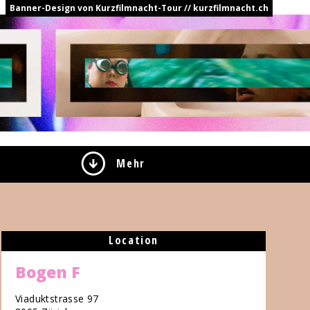
Banner-Design von Kurzfilmnacht-Tour // kurzfilmnacht.ch
Mehr
Location
Bogen F
Viaduktstrasse 97