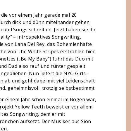
 die vor einem Jahr gerade mal 20
durch dick und dünn miteinander gehen,
und Songs schreiben. Jetzt haben sie ihr
lity“ – introspektives Songwriting,
lle von Lana Del Rey, das Bohemienhafte
he von The White Stripes erstrahlen hier
onettes („Be My Baby“) führt das Duo mit
und Dad also rauf und runter gespielt
geblieben. Nun liefert die NYC-Girls-
ab und geht dabei mit viel Leidenschaft
d, geheimnisvoll, trotzig selbstbestimmt.
vor einem Jahr schon einmal im Bogen war,
projekt Yellow Teeth beweist er vor allem
eltes Songwriting, dem er mit
Krönchen aufsetzt. Der Musiker aus Sion
ren.