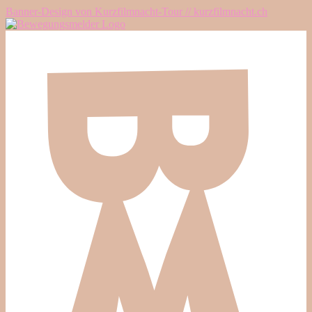
Banner-Design von Kurzfilmnacht-Tour // kurzfilmnacht.ch