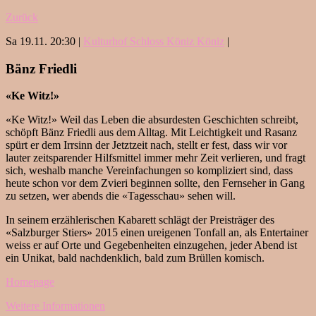
Zurück
Sa 19.11. 20:30 |
Kulturhof Schloss Köniz Köniz
|
Bänz Friedli
«Ke Witz!»
«Ke Witz!» Weil das Leben die absurdesten Geschichten schreibt,
schöpft Bänz Friedli aus dem Alltag. Mit Leichtigkeit und Rasanz
spürt er dem Irrsinn der Jetztzeit nach, stellt er fest, dass wir vor
lauter zeitsparender Hilfsmittel immer mehr Zeit verlieren, und fragt
sich, weshalb manche Vereinfachungen so kompliziert sind, dass
heute schon vor dem Zvieri beginnen sollte, den Fernseher in Gang
zu setzen, wer abends die «Tagesschau» sehen will.
In seinem erzählerischen Kabarett schlägt der Preisträger des
«Salzburger Stiers» 2015 einen ureigenen Tonfall an, als Entertainer
weiss er auf Orte und Gegebenheiten einzugehen, jeder Abend ist
ein Unikat, bald nachdenklich, bald zum Brüllen komisch.
Homepage
Weitere Informationen