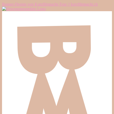
Banner-Design von Kurzfilmnacht-Tour // kurzfilmnacht.ch