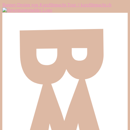
Banner-Design von Kurzfilmnacht-Tour // kurzfilmnacht.ch