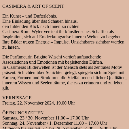
CASIMERA & ART OF SCENT
Ein Kunst – und Dufterlebnis.
Eine Einladung über das Schauen hinaus,
den fühlenden Blick nach Innen zu richten
Casimera Romi Wyler versteht ihr künstlerisches Schaffen als
Inspiration, sich auf Entdeckungsreise inneren Welten zu begeben.
Ihre Bilder tragen Energie – Impulse, Unsichtbares sichtbar werden
zu lassen.
Die Parfümeurin Brigitte Witschi vertieft auftauchende
Assoziationen und Emotionen mit begleitenden Düften.
In Casimeras Bilderwelten ist der Mensch stets als zentrales Motiv
präsent. Schichten über Schichten gelegt, spiegeln sich im Spiel mit
Farben, Formen und Strukturen die Vielfalt menschlicher Qualitäten,
innerem Wissen und Seelenträume, die es zu erinnern und zu leben
gilt.
VERNISSAGE
Freitag, 22. November 2024, 19.00 Uhr
ÖFFNUNGSZEITEN
Samstag, 23./ 30. November 11.00 – 17.00 Uhr
Sonntag, 24. November / 1. Dezember 11.00 – 17.00 Uhr
Mittwoch bis Freitag, 27. bis 29. November 14.00 – 19.00 Uhr