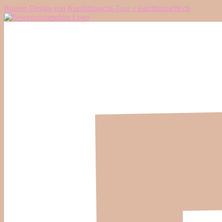
Banner-Design von Kurzfilmnacht-Tour // kurzfilmnacht.ch