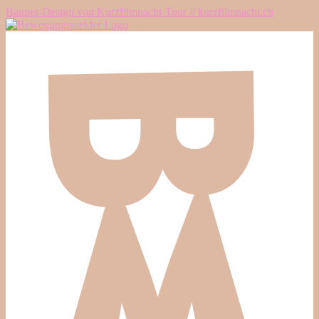
Banner-Design von Kurzfilmnacht-Tour // kurzfilmnacht.ch