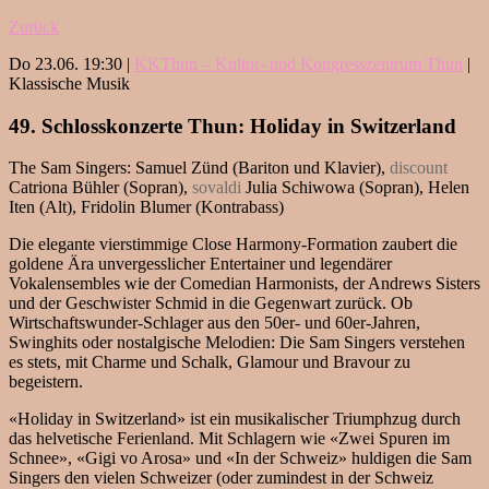
Zurück
Do 23.06. 19:30 |
KKThun – Kultur- und Kongresszentrum Thun
|
Klassische Musik
49. Schlosskonzerte Thun: Holiday in Switzerland
The Sam Singers: Samuel Zünd (Bariton und Klavier),
discount
Catriona Bühler (Sopran),
sovaldi
Julia Schiwowa (Sopran), Helen
Iten (Alt), Fridolin Blumer (Kontrabass)
Die elegante vierstimmige Close Harmony-Formation zaubert die
goldene Ära unvergesslicher Entertainer und legendärer
Vokalensembles wie der Comedian Harmonists, der Andrews Sisters
und der Geschwister Schmid in die Gegenwart zurück. Ob
Wirtschaftswunder-Schlager aus den 50er- und 60er-Jahren,
Swinghits oder nostalgische Melodien: Die Sam Singers verstehen
es stets, mit Charme und Schalk, Glamour und Bravour zu
begeistern.
«Holiday in Switzerland» ist ein musikalischer Triumphzug durch
das helvetische Ferienland. Mit Schlagern wie «Zwei Spuren im
Schnee», «Gigi vo Arosa» und «In der Schweiz» huldigen die Sam
Singers den vielen Schweizer (oder zumindest in der Schweiz