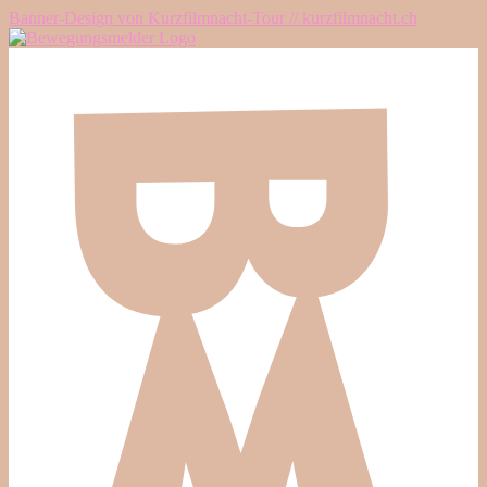
Banner-Design von Kurzfilmnacht-Tour // kurzfilmnacht.ch