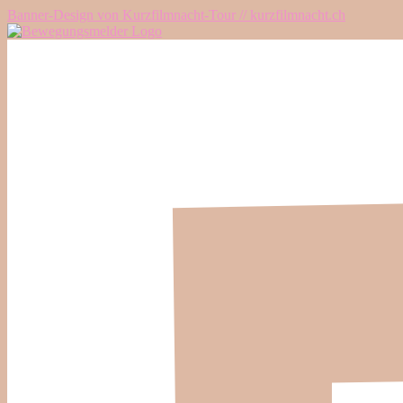
Banner-Design von Kurzfilmnacht-Tour // kurzfilmnacht.ch