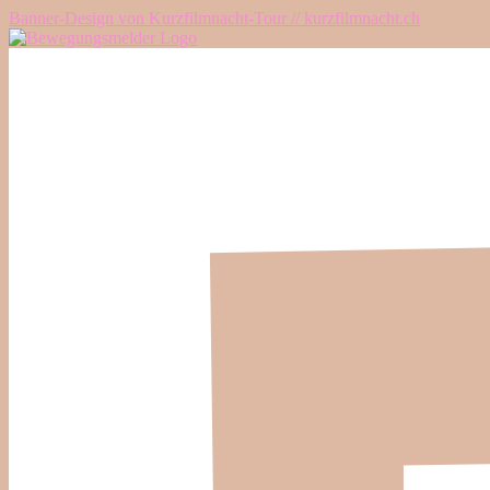
Banner-Design von Kurzfilmnacht-Tour // kurzfilmnacht.ch