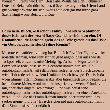
vorauem i Stedtli wie Bärn, Beize äbe Wäute für sich. I chlineren
Orte si d’Beize vöu dürmischter, d Szenene augemein. Ufem Land
gits weniger Wäute für sich, wöus haut dert gar nid fürne ganzi
Szene längt wone Beiz würd föue.
I dim neue Buech, «Di schöni Fanny», wo sitem Septämber
dusse isch, isch der letscht Satz: Gschichte chöme zu eim. Di
Romanheud, dr Jackpot, gseht das so. Wie gsesch du das? Wie
viu Outobiographie steckt i dine Romän?
Me mueses natürlech vonang ha. Bi de Ich-Erzähler-Figure wie im
nöischte Roman, wird sehr schnäu grad ahgno, dass aues wo dä
Jackpot seit, eis zu eis mini Meinig sig. Är isch e Figur woni ir Ich-
Form loh lo rede, dass sie müglechscht unmittubar isch. Dr
outobiographisch Ahteil i däm Sinn, isch eher ider Sprach zsueche,
wie d’Lüt rede oder i welem Umfäud si sech bewege. Das isch das
woni ufnime. I däm Roman si itze aber tatsächlech zwöi Figure, die
beide öutere Moler, woni mi ha lo inspiriere vo zwene Fründe vo
mir, aber aues angere isch erfunge. Und was heisst scho
outobiographisch? Isches outobiographisch wemer eine e Anekdote
verzöut und i die när i mim Roman bruche oder nume weni das
säuber nöime ghört ha? Es isch sicher nid aues outobiographisch i
däm Sinn, dasis säuber erläbt ha.