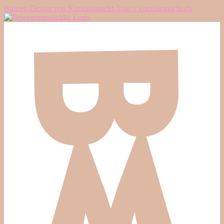
Banner-Design von Kurzfilmnacht-Tour // kurzfilmnacht.ch