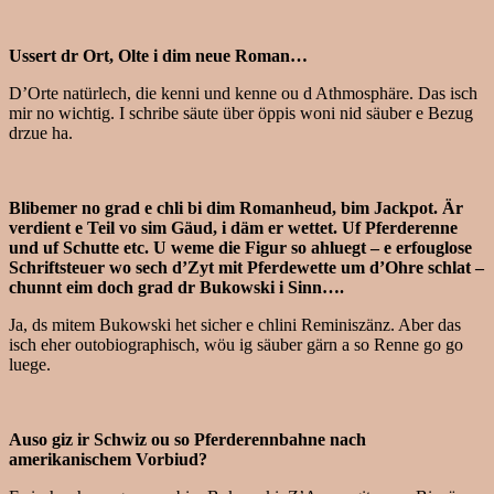
Ussert dr Ort, Olte i dim neue Roman…
D’Orte natürlech, die kenni und kenne ou d Athmosphäre. Das isch
mir no wichtig. I schribe säute über öppis woni nid säuber e Bezug
drzue ha.
Blibemer no grad e chli bi dim Romanheud, bim Jackpot. Är
verdient e Teil vo sim Gäud, i däm er wettet. Uf Pferderenne
und uf Schutte etc. U weme die Figur so ahluegt – e erfouglose
Schriftsteuer wo sech d’Zyt mit Pferdewette um d’Ohre schlat –
chunnt eim doch grad dr Bukowski i Sinn….
Ja, ds mitem Bukowski het sicher e chlini Reminiszänz. Aber das
isch eher outobiographisch, wöu ig säuber gärn a so Renne go go
luege.
Auso giz ir Schwiz ou so Pferderennbahne nach
amerikanischem Vorbiud?