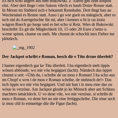
Es isch scho angers aus bim Bukowski. Z’Aarou gits zum Bispöu
eini. Aber dert finge i eire Saison vilech es haub Dotze Renne statt.
In Meran im Südtirol isch e bekannti Rennbahn. Dert fingt bau au
Wuchenänd es Renne statt. Auso i go wie gseit ou mängisch, aber es
isch nid ds Auerigröschte für mi, aber i kennes u bi iz ou äxtra
wägem Buech go luege und es het scho si Reiz. Wies dr Bukowski
beschribt: Es git die Müglechkeit 10, 15 oder 20 Euro z’setze u
weme spinnt, chame ou meh. Me chunnt de schochli ines Fieber ine
plötzlech.
Der Jackpot schribt e Roman, hesch dir e Titu drzue überleit?
I hamer eigentlech gar ke Titu überleit. I ha eigentlech meh öppis
wöuen abböude, wo mir vöu begägnet (lacht). Nämlech das öpper
chunnt u seit: «Ühh du, i schribe de ou mou e Roman! I ha scho aus
im Chopf u wen i de mou e Roman schribe, de stuhnsch de!» Das
isch öppis wo mir vöu begägnet. Und när han i iz mou eine das ou
wöue lo verzöue. Am Jackpot gloubt jo ke Mönsch aber am Schluss
machters tatsächlech. U vo dene vile, wo mir verzöue, si schribi de
mou e Roman, vo dene het no nie eine fertiggschribe. Die söue sech
iz mou chli lo ermuetige dür die Figur (lacht).