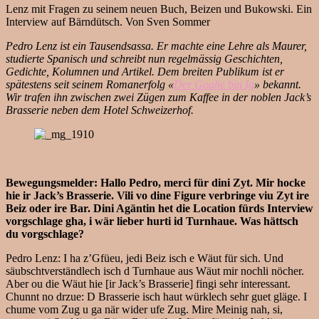
Lenz mit Fragen zu seinem neuen Buch, Beizen und Bukowski. Ein
Interview auf Bärndütsch.
Von Sven Sommer
Pedro Lenz ist ein Tausendsassa. Er machte eine Lehre als Maurer,
studierte Spanisch und schreibt nun regelmässig Geschichten,
Gedichte, Kolumnen und Artikel. Dem breiten Publikum ist er
spätestens seit seinem Romanerfolg «
Der Goalie bin Ig
» bekannt.
Wir trafen ihn zwischen zwei Zügen zum Kaffee in der noblen Jack’s
Brasserie neben dem Hotel Schweizerhof.
Bewegungsmelder: Hallo Pedro, merci für dini Zyt. Mir hocke
hie ir Jack’s Brasserie. Vili vo dine Figure verbringe viu Zyt ire
Beiz oder ire Bar. Dini Agäntin het die Location fürds Interview
vorgschlage gha, i wär lieber hurti id Turnhaue. Was hättsch
du vorgschlage?
Pedro Lenz: I ha z’Gfüeu, jedi Beiz isch e Wäut für sich. Und
säubschtverständlech isch d Turnhaue aus Wäut mir nochli nöcher.
Aber ou die Wäut hie [ir Jack’s Brasserie] fingi sehr interessant.
Chunnt no drzue: D Brasserie isch haut würklech sehr guet gläge. I
chume vom Zug u ga när wider ufe Zug. Mire Meinig nah, si,