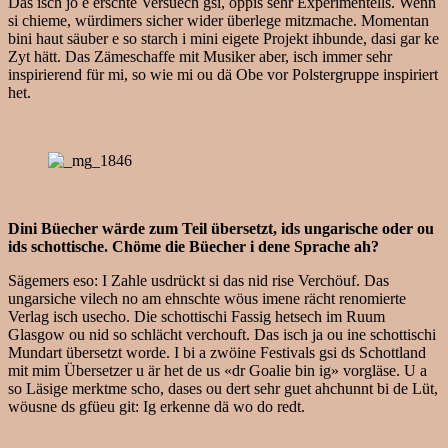
Das isch jo e erschte Versuech gsi, öppis sehr Experimentells. Wenn
si chieme, würdimers sicher wider überlege mitzmache. Momentan
bini haut säuber e so starch i mini eigete Projekt ihbunde, dasi gar ke
Zyt hätt. Das Zämeschaffe mit Musiker aber, isch immer sehr
inspirierend für mi, so wie mi ou dä Obe vor Polstergruppe inspiriert
het.
Dini Büecher wärde zum Teil übersetzt, ids ungarische oder ou
ids schottische. Chöme die Büecher i dene Sprache ah?
Sägemers eso: I Zahle usdrückt si das nid rise Verchöuf. Das
ungarsiche vilech no am ehnschte wöus imene rächt renomierte
Verlag isch usecho. Die schottischi Fassig hetsech im Ruum
Glasgow ou nid so schlächt verchouft. Das isch ja ou ine schottischi
Mundart übersetzt worde. I bi a zwöine Festivals gsi ds Schottland
mit mim Übersetzer u är het de us «dr Goalie bin ig» vorgläse. U a
so Läsige merktme scho, dases ou dert sehr guet ahchunnt bi de Lüt,
wöusne ds gfüeu git: Ig erkenne dä wo do redt.