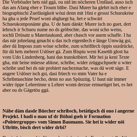
Die Vorböuder hets nid ggä, ou nid im nöcheren Umfäud, auso isch
das am Afang eher e Troum blibe. Dasi Murer ha glehrt isch eher e
biographischi Zuefäuigkeit wöui denn mit 16ni e grossi Schueukrise
ha gha u jede Pruef woni ahgluegt ha, het e schwäri
Schueukomponänte gha. U de hani dänkt: Murer isch no guet, dert
lehrsch ir Schueu nume no ds gröbschte, das woni scho weiss,
sochli Drüsatz u Materiaukund, aber chasch vor auem schaffe. I ha
das när johrelang gmacht u das isch eigentlech e länge Umwäg gsi,
aber dä Impous zum wöue schribe, zum schriftlech öppis uszdrücke,
für dä hets mehreri Uslöser gä. Zum Bispiu weni Kasettli glost ha
vom Udo Lindenberg, hani das transkribiert. Mir hei ja keni Texte
gha, mir heise müesse ablose, schribe, wider zrüggschpuele u witer
schribe und hei ds när probiert nachezmache, was dä wott säge. E
angere Uslöser isch gsi, dasi früech vo mim Vater ha e
Schribmaschine becho, denn no aus Spüuzüg. U haut när immer
wider öppe Lehrerinne u Lehrer womi derzue ermuetiget hei, es het
aber ou ds Gägetöu ggä.
Näbe däm dasde Büecher schribsch, betätigsch di ono i angerne
Projekt. I hadi o mau uf dr Bühni gseh ir Formation
«Polstergruppe» vom Simon Baumann. Sie hei iz wider nöi
Uftritte, bisch dert wider drbi?