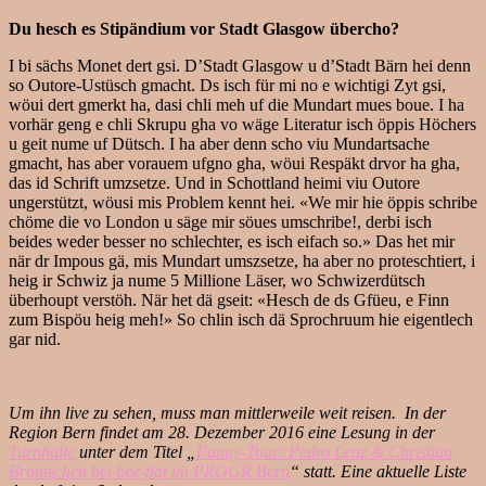
Du hesch es Stipändium vor Stadt Glasgow übercho?
I bi sächs Monet dert gsi. D’Stadt Glasgow u d’Stadt Bärn hei denn
so Outore-Ustüsch gmacht. Ds isch für mi no e wichtigi Zyt gsi,
wöui dert gmerkt ha, dasi chli meh uf die Mundart mues boue. I ha
vorhär geng e chli Skrupu gha vo wäge Literatur isch öppis Höchers
u geit nume uf Dütsch. I ha aber denn scho viu Mundartsache
gmacht, has aber vorauem ufgno gha, wöui Respäkt drvor ha gha,
das id Schrift umzsetze. Und in Schottland heimi viu Outore
ungerstützt, wöusi mis Problem kennt hei. «We mir hie öppis schribe
chöme die vo London u säge mir söues umschribe!, derbi isch
beides weder besser no schlechter, es isch eifach so.» Das het mir
när dr Impous gä, mis Mundart umszsetze, ha aber no proteschtiert, i
heig ir Schwiz ja nume 5 Millione Läser, wo Schwizerdütsch
überhoupt verstöh. När het dä gseit: «Hesch de ds Gfüeu, e Finn
zum Bispöu heig meh!» So chlin isch dä Sprochruum hie eigentlech
gar nid.
Um ihn live zu sehen, muss man mittlerweile weit reisen. In der
Region Bern findet am 28. Dezember 2016 eine Lesung in der
Turnhalle
unter dem Titel „
Fanny-Tour: Pedro Lenz & Christian
Brantschen bei bee-flat im PROGR Bern
“ statt. Eine aktuelle Liste