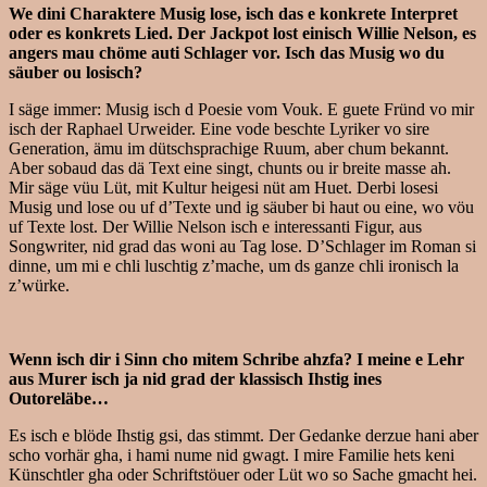
We dini Charaktere Musig lose, isch das e konkrete Interpret
oder es konkrets Lied. Der Jackpot lost einisch Willie Nelson, es
angers mau chöme auti Schlager vor. Isch das Musig wo du
säuber ou losisch?
I säge immer: Musig isch d Poesie vom Vouk. E guete Fründ vo mir
isch der Raphael Urweider. Eine vode beschte Lyriker vo sire
Generation, ämu im dütschsprachige Ruum, aber chum bekannt.
Aber sobaud das dä Text eine singt, chunts ou ir breite masse ah.
Mir säge vüu Lüt, mit Kultur heigesi nüt am Huet. Derbi losesi
Musig und lose ou uf d’Texte und ig säuber bi haut ou eine, wo vöu
uf Texte lost. Der Willie Nelson isch e interessanti Figur, aus
Songwriter, nid grad das woni au Tag lose. D’Schlager im Roman si
dinne, um mi e chli luschtig z’mache, um ds ganze chli ironisch la
z’würke.
Wenn isch dir i Sinn cho mitem Schribe ahzfa? I meine e Lehr
aus Murer isch ja nid grad der klassisch Ihstig ines
Outoreläbe…
Es isch e blöde Ihstig gsi, das stimmt. Der Gedanke derzue hani aber
scho vorhär gha, i hami nume nid gwagt. I mire Familie hets keni
Künschtler gha oder Schriftstöuer oder Lüt wo so Sache gmacht hei.