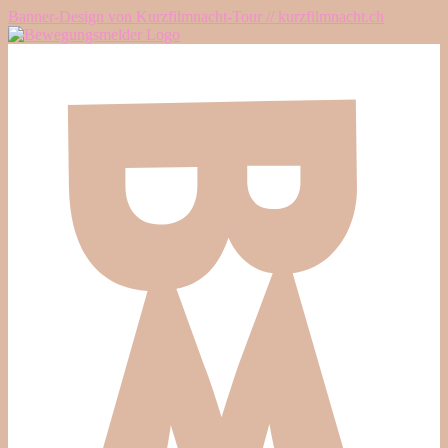
Banner-Design von Kurzfilmnacht-Tour // kurzfilmnacht.ch