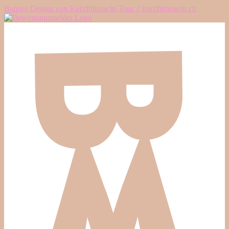
Banner-Design von Kurzfilmnacht-Tour // kurzfilmnacht.ch